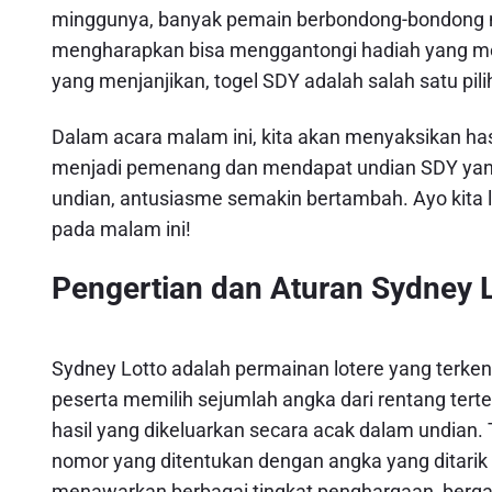
minggunya, banyak pemain berbondong-bondong 
mengharapkan bisa menggantongi hadiah yang m
yang menjanjikan, togel SDY adalah salah satu pilih
Dalam acara malam ini, kita akan menyaksikan hasi
menjadi pemenang dan mendapat undian SDY ya
undian, antusiasme semakin bertambah. Ayo kita l
pada malam ini!
Pengertian dan Aturan Sydney 
Sydney Lotto adalah permainan lotere yang terkena
peserta memilih sejumlah angka dari rentang ter
hasil yang dikeluarkan secara acak dalam undian.
nomor yang ditentukan dengan angka yang ditar
menawarkan berbagai tingkat penghargaan, berga