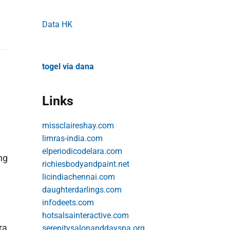
g
Data HK
togel via dana
Links
missclaireshay.com
limras-india.com
elperiodicodelara.com
ng
richiesbodyandpaint.net
licindiachennai.com
daughterdarlings.com
infodeets.com
hotsalsainteractive.com
ra
serenitysalonanddayspa.org