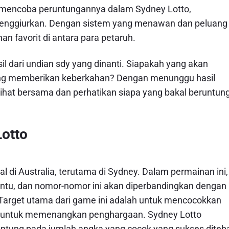
mencoba peruntungannya dalam Sydney Lotto,
enggiurkan. Dengan sistem yang menawan dan peluang
an favorit di antara para petaruh.
l dari undian sdy yang dinanti. Siapakah yang akan
ng memberikan keberkahan? Dengan menunggu hasil
ihat bersama dan perhatikan siapa yang bakal beruntun
Lotto
l di Australia, terutama di Sydney. Dalam permainan ini,
tentu, dan nomor-nomor ini akan diperbandingkan dengan
 Target utama dari game ini adalah untuk mencocokkan
ik untuk memenangkan penghargaan. Sydney Lotto
ntung pada jumlah angka yang cocok yang sukses diteb