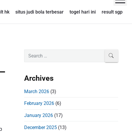
M
lt hk
situs judi bola terbesar
togel hari ini
result sgp
P
S
SEARCH
e
r
a
i
r
Archives
m
c
a
h
March 2026
(3)
r
f
February 2026
(6)
o
y
r
S
January 2026
(17)
:
i
December 2025
(13)
p