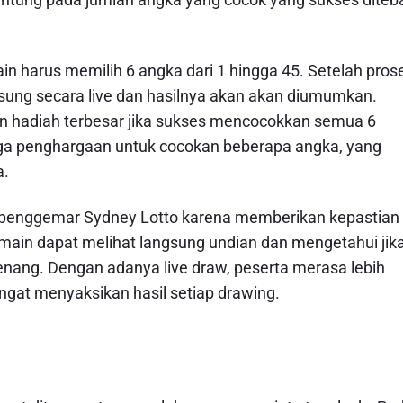
n harus memilih 6 angka dari 1 hingga 45. Setelah pros
sung secara live dan hasilnya akan akan diumumkan.
hadiah terbesar jika sukses mencocokkan semua 6
juga penghargaan untuk cocokan beberapa angka, yang
a.
gi penggemar Sydney Lotto karena memberikan kepastian
main dapat melihat langsung undian dan mengetahui jik
nang. Dengan adanya live draw, peserta merasa lebih
ngat menyaksikan hasil setiap drawing.