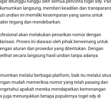
at ditunggu-tunggu oleh semua pencinta togel sdy. Pa
n diumumkan langsung, memberi keadilan dan transparans
ti undian ini memiliki kesempatan yang sama untuk
akin tegang dan mendebarkan.
profesional akan melakukan penarikan nomor dengan
arisasi. Proses ini diawasi oleh pihak berwenang untuk
ngan aturan dan prosedur yang ditentukan. Dengan
melihat secara langsung hasil undian tanpa adanya
iumumkan melalui berbagai platform, baik itu melalui situ
dengan mudah memeriksa nomor yang telah pasang dan
mengetahui apakah mereka mendapatkan kemenangan
ni juga menunjukkan betapa populernya togel sdy di