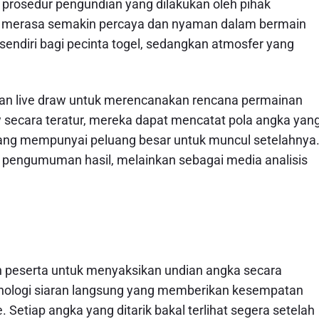
 prosedur pengundian yang dilakukan oleh pihak
n merasa semakin percaya dan nyaman dalam bermain
ersendiri bagi pecinta togel, sedangkan atmosfer yang
n live draw untuk merencanakan rencana permainan
secara teratur, mereka dapat mencatat pola angka yan
ng mempunyai peluang besar untuk muncul setelahnya
ar pengumuman hasil, melainkan sebagai media analisis
 peserta untuk menyaksikan undian angka secara
nologi siaran langsung yang memberikan kesempatan
. Setiap angka yang ditarik bakal terlihat segera setelah