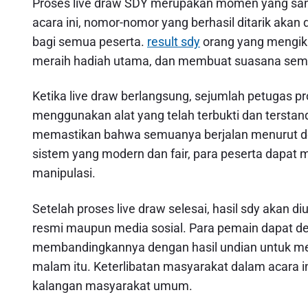
Proses live draw SDY merupakan momen yang sang
acara ini, nomor-nomor yang berhasil ditarik aka
bagi semua peserta.
result sdy
orang yang mengiku
meraih hadiah utama, dan membuat suasana sem
Ketika live draw berlangsung, sejumlah petugas 
menggunakan alat yang telah terbukti dan terstand
memastikan bahwa semuanya berjalan menurut de
sistem yang modern dan fair, para peserta dapat 
manipulasi.
Setelah proses live draw selesai, hasil sdy akan d
resmi maupun media sosial. Para pemain dapat 
membandingkannya dengan hasil undian untuk 
malam itu. Keterlibatan masyarakat dalam acara i
kalangan masyarakat umum.